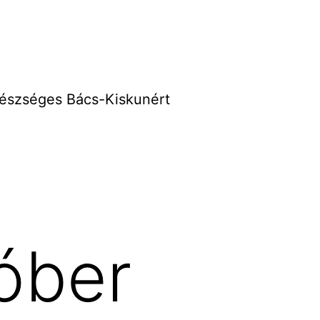
észséges Bács-Kiskunért
óber