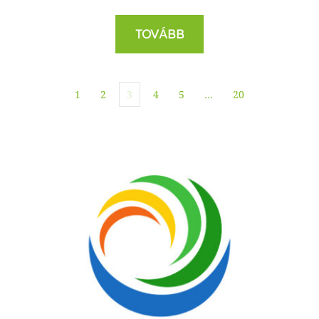
TOVÁBB
1
2
3
4
5
…
20